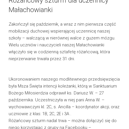
Różańcowy szturm dla uczennicy
Małachowianki
Zakończył się październik, a wraz z nim pierwsza część
mobilizacji duchowej wspierającej uczennicę naszej
szkoły – walczącą w nierównej walce z guzem mózgu.
Wielu uczniów i nauczycieli naszej Małachowianki
włączyło się w codzienną sztafetę różańcową, która
nieprzerwanie trwała przez 31 dni.
Ukoronowaniem naszego modlitewnego przedsięwzięcia
była Msza Święta intencji koleżanki, którą w Sanktuarium
Bożego Miłosierdzia odprawił ks. Dariusz W. – 27
października. Uczestniczyła w niej pani Anna W. –
wychowawczyni kl. 2C, s. Ancilla – koordynator akcji; oraz
uczniowie z klas: 1B, 2C, 2E i 3A .
Różańcowy szturm nadal trwa – można dołączyć się do
niego korzystając z grupy na Facebooku –