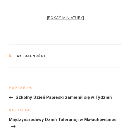
[POKAŻ MINIATURY]
KATEGORIE
AKTUALNOŚCI
Nawigacja
Poprzedni
POPRZEDNI
wpisu
wpis
Szkolny Dzień Papieski zamienił się w Tydzień
Następny
NASTĘPNE
wpis
Międzynarodowy Dzień Tolerancji w Małachowiance