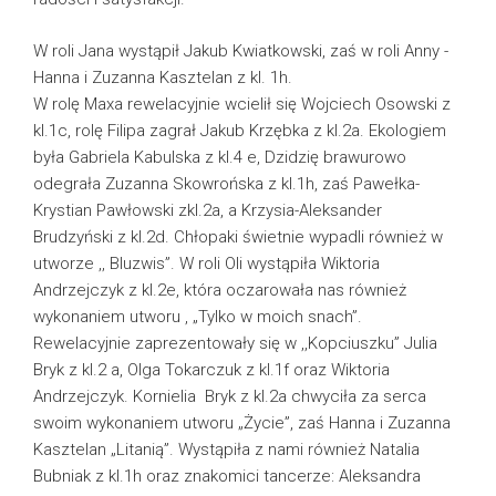
W roli Jana wystąpił Jakub Kwiatkowski, zaś w roli Anny -
Hanna i Zuzanna Kasztelan z kl. 1h.
W rolę Maxa rewelacyjnie wcielił się Wojciech Osowski z
kl.1c, rolę Filipa zagrał Jakub Krzębka z kl.2a. Ekologiem
była Gabriela Kabulska z kl.4 e, Dzidzię brawurowo
odegrała Zuzanna Skowrońska z kl.1h, zaś Pawełka-
Krystian Pawłowski zkl.2a, a Krzysia-Aleksander
Brudzyński z kl.2d. Chłopaki świetnie wypadli również w
utworze ,, Bluzwis”. W roli Oli wystąpiła Wiktoria
Andrzejczyk z kl.2e, która oczarowała nas również
wykonaniem utworu , „Tylko w moich snach”.
Rewelacyjnie zaprezentowały się w ,,Kopciuszku” Julia
Bryk z kl.2 a, Olga Tokarczuk z kl.1f oraz Wiktoria
Andrzejczyk. Kornielia Bryk z kl.2a chwyciła za serca
swoim wykonaniem utworu „Życie”, zaś Hanna i Zuzanna
Kasztelan „Litanią”. Wystąpiła z nami również Natalia
Bubniak z kl.1h oraz znakomici tancerze: Aleksandra