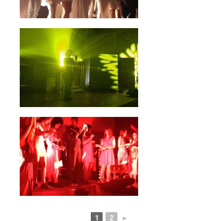
1
2
►