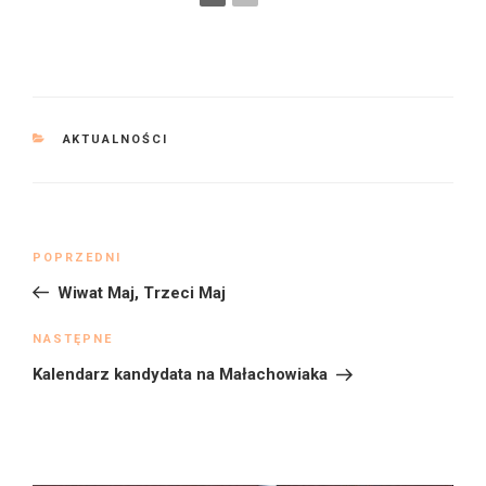
KATEGORIE
AKTUALNOŚCI
Nawigacja
Poprzedni
POPRZEDNI
wpisu
wpis
Wiwat Maj, Trzeci Maj
Następny
NASTĘPNE
wpis
Kalendarz kandydata na Małachowiaka