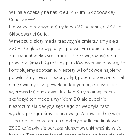
W Finale czekały na nas ZSCE,ZSZ im. Skłodowskiej-
Curie, ZSE–K.
Pierwszy mecz wygraliśmy łatwo 2-0 pokonując ZSZ im.
Skłodowskiej-Curie.
W meczu o złoty medal tradycyjnie zmierzyliśmy się z
ZSCE. Po gładko wygranym pierwszym secie, drugi nie
zapowiadał większych emocji. Przez większość seta
prowadziliśmy dużą różnicą punktów, wydawało by się, że
kontrolujemy spotkanie. Niestety w końcówce najpierw
popełniliśmy niewymuszony błąd, potem przeciwnik miał
serię świetnych zagrywek po których ciężko było nam
wyprowadzić punktowy atak. Mieliśmy szansę jednak
skończyć ten mecz z wynikiem 2-0, ale zupełnie
niezrozumiała decyzja sędziego zniweczyła nasz
wysiłek, przegraliśmy na przewagi. Zapowiadał się więc
trzeci set, a nasze ostatnie cztery spotkania finałowe z
ZSCE kończyły się porażką Małachowianki właśnie w tie