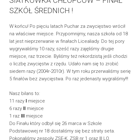
SIATKÓWKA CHŁOPCÓW – FINAŁ
SZKÓŁ ŚREDNICH !
W końcu! Po pięciu latach Puchar za zwycięstwo wrócił
na właściwe miejsce. Przypomnijmy, nasza szkoła od 18
lat jest nieprzerwanie w finałach Licealiady. Do tej pory
wygrywaliśmy 10 razy, sześć razy zajęliśmy drugie
miejsce, raz trzecie. Byliśmy też rekordzistą jeśli chodzi
o liczbę zwycięstw z rzędu. Udało nam się to zrobić
siedem razy (2004r-2010r). W tym roku przerwaliśmy serię
5 finałów bez zwycięstwa. Po raz jedenasty wygraliśmy!!!
Nasz bilans to:
11 razy
I
miejsce
6 razy
II
miejsce
1 raz
III
miejsce
Do Finału który odbył się 26 marca w Szkole
Podstawowej nr 18 dostaliśmy się bez straty seta.
Pokonaliśmy zespoły ZSE-K, ZSB nr 1 oraz III LO.