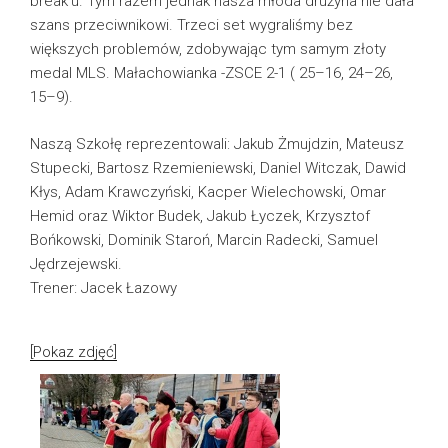
break’u. Tym razem jednak nasza młoda drużyna nie dała
szans przeciwnikowi. Trzeci set wygraliśmy bez
większych problemów, zdobywając tym samym złoty
medal MLS. Małachowianka -ZSCE 2-1 ( 25–16, 24–26,
15–9).
Naszą Szkołę reprezentowali: Jakub Żmujdzin, Mateusz
Stupecki, Bartosz Rzemieniewski, Daniel Witczak, Dawid
Kłys, Adam Krawczyński, Kacper Wielechowski, Omar
Hemid oraz Wiktor Budek, Jakub Łyczek, Krzysztof
Bońkowski, Dominik Staroń, Marcin Radecki, Samuel
Jędrzejewski.
Trener: Jacek Łazowy
[Pokaz zdjęć]