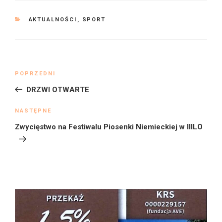
KATEGORIE
AKTUALNOŚCI
,
SPORT
Nawigacja
Poprzedni
POPRZEDNI
wpisu
wpis
DRZWI OTWARTE
Następny
NASTĘPNE
wpis
Zwycięstwo na Festiwalu Piosenki Niemieckiej w IIILO