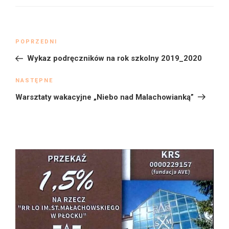
Nawigacja
Poprzedni
POPRZEDNI
wpisu
wpis
Wykaz podręczników na rok szkolny 2019_2020
Następny
NASTĘPNE
wpis
Warsztaty wakacyjne „Niebo nad Malachowianką”