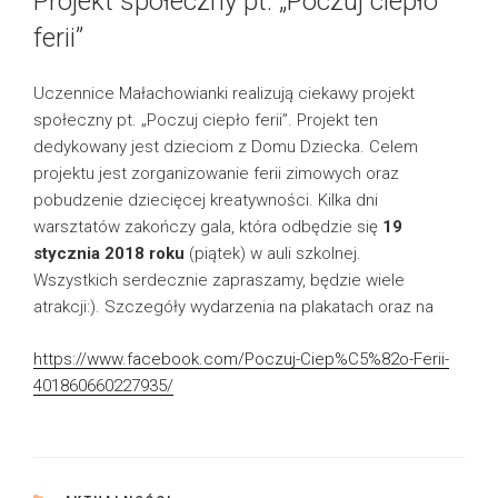
Projekt społeczny pt. „Poczuj ciepło
ferii”
Uczennice Małachowianki realizują ciekawy projekt
społeczny pt. „Poczuj ciepło ferii”. Projekt ten
dedykowany jest dzieciom z Domu Dziecka. Celem
projektu jest zorganizowanie ferii zimowych oraz
pobudzenie dziecięcej kreatywności. Kilka dni
warsztatów zakończy gala, która odbędzie się
19
stycznia 2018 roku
(piątek) w auli szkolnej.
Wszystkich serdecznie zapraszamy, będzie wiele
atrakcji:). Szczegóły wydarzenia na plakatach oraz na
https://www.facebook.com/Poczuj-Ciep%C5%82o-Ferii-
401860660227935/