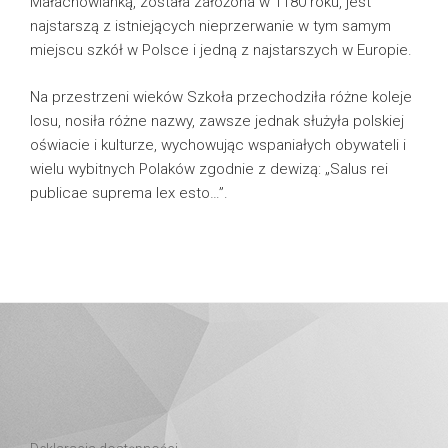
Małachowianką, została założona w 1180 roku, jest
najstarszą z istniejących nieprzerwanie w tym samym
miejscu szkół w Polsce i jedną z najstarszych w Europie.
Na przestrzeni wieków Szkoła przechodziła różne koleje
losu, nosiła różne nazwy, zawsze jednak służyła polskiej
oświacie i kulturze, wychowując wspaniałych obywateli i
wielu wybitnych Polaków zgodnie z dewizą: „Salus rei
publicae suprema lex esto…”.