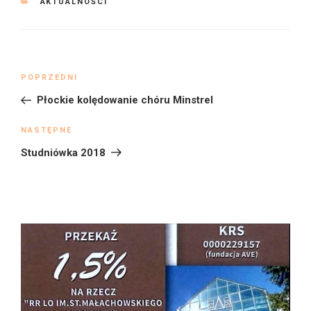
KATEGORIE
AKTUALNOŚCI
Nawigacja
Poprzedni
POPRZEDNI
wpisu
wpis
Płockie kolędowanie chóru Minstrel
Następny
NASTĘPNE
wpis
Studniówka 2018