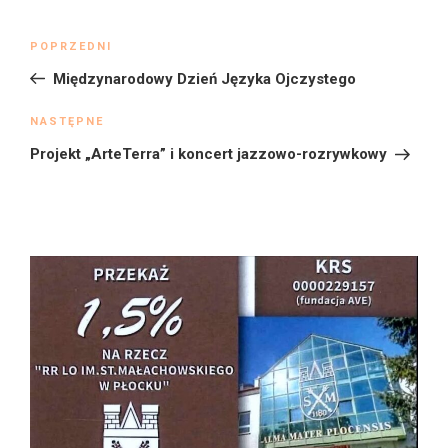
Nawigacja
Poprzedni
POPRZEDNI
wpisu
wpis
Międzynarodowy Dzień Języka Ojczystego
Następny
NASTĘPNE
wpis
Projekt „ArteTerra” i koncert jazzowo-rozrywkowy