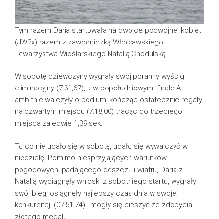
Tym razem Daria startowała na dwójce podwójnej kobiet
(JW2x) razem z zawodniczką Włocławskiego
Towarzystwa Wioślarskiego Natalią Chodulską.
W sobotę dziewczyny wygrały swój poranny wyścig
eliminacyjny (7:31,67), a w popołudniowym finale A
ambitnie walczyły o podium, kończąc ostatecznie regaty
na czwartym miejscu (7:18,00) tracąc do trzeciego
miejsca zaledwie 1,39 sek.
To co nie udało się w sobotę, udało się wywalczyć w
niedzielę. Pomimo niesprzyjających warunków
pogodowych, padającego deszczu i wiatru, Daria z
Natalią wyciągnęły wnioski z sobotniego startu, wygrały
swój bieg, osiągnęły najlepszy czas dnia w swojej
konkurencji (07:51,74) i mogły się cieszyć ze zdobycia
złotego medalu.