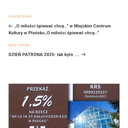
Nawigacja
Poprzedni
POPRZEDNI
wpisu
wpis
,O miłości śpiewać chcę…” w Miejskim Centrum
Kultury w Płońsku.,O miłości śpiewać chcę…”
Następny
NASTĘPNE
wpis
DZIEŃ PATRONA 2025- tak było ….