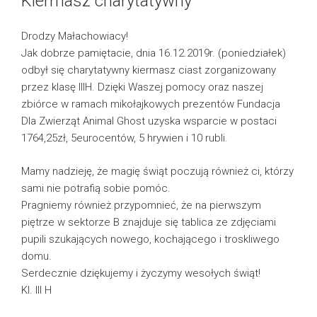
Kiermasz charytatywny
Drodzy Małachowiacy!
Jak dobrze pamiętacie, dnia 16.12.2019r. (poniedziałek)
odbył się charytatywny kiermasz ciast zorganizowany
przez klasę IIIH. Dzięki Waszej pomocy oraz naszej
zbiórce w ramach mikołajkowych prezentów Fundacja
Dla Zwierząt Animal Ghost uzyska wsparcie w postaci
1764,25zł, 5eurocentów, 5 hrywien i 10 rubli.
Mamy nadzieję, że magię świąt poczują również ci, którzy
sami nie potrafią sobie pomóc.
Pragniemy również przypomnieć, że na pierwszym
piętrze w sektorze B znajduje się tablica ze zdjęciami
pupili szukających nowego, kochającego i troskliwego
domu.
Serdecznie dziękujemy i życzymy wesołych świąt!
Kl. III H