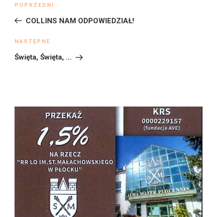
Poprzedni
POPRZEDNI
wpisu
wpis
COLLINS NAM ODPOWIEDZIAŁ!
Następny
NASTĘPNE
wpis
Święta, Święta, …