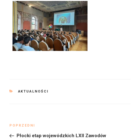
KATEGORIE
AKTUALNOŚCI
Nawigacja
Poprzedni
POPRZEDNI
wpisu
wpis
Płocki etap wojewódzkich LXII Zawodów