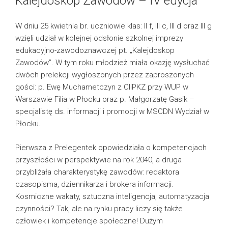
Kalejdoskop Zawodów – IV edycja
W dniu 25 kwietnia br. uczniowie klas: II f, III c, III d oraz III g
wzięli udział w kolejnej odsłonie szkolnej imprezy
edukacyjno-zawodoznawczej pt. „Kalejdoskop
Zawodów”. W tym roku młodzież miała okazję wysłuchać
dwóch prelekcji wygłoszonych przez zaproszonych
gości: p. Ewę Muchametczyn z CIiPKZ przy WUP w
Warszawie Filia w Płocku oraz p. Małgorzatę Gasik –
specjalistę ds. informacji i promocji w MSCDN Wydział w
Płocku.
Pierwsza z Prelegentek opowiedziała o kompetencjach
przyszłości w perspektywie na rok 2040, a druga
przybliżała charakterystykę zawodów: redaktora
czasopisma, dziennikarza i brokera informacji.
Kosmiczne wakaty, sztuczna inteligencja, automatyzacja
czynności? Tak, ale na rynku pracy liczy się także
człowiek i kompetencje społeczne! Dużym