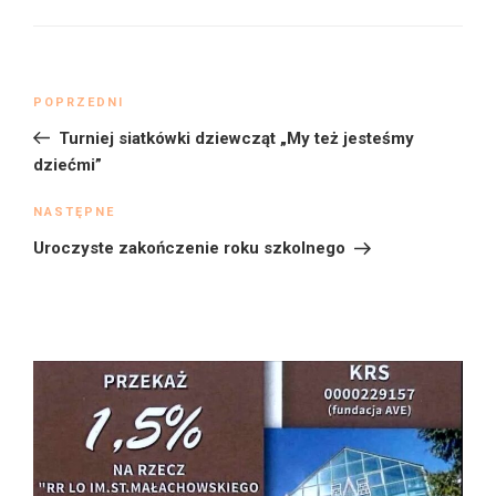
Nawigacja
Poprzedni
POPRZEDNI
wpisu
wpis
Turniej siatkówki dziewcząt „My też jesteśmy
dziećmi”
Następny
NASTĘPNE
wpis
Uroczyste zakończenie roku szkolnego