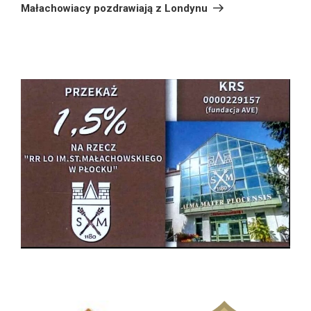
wpis
Małachowiacy pozdrawiają z Londynu