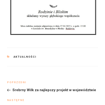
KATEGORIE
AKTUALNOŚCI
Nawigacja
Poprzedni
POPRZEDNI
wpisu
wpis
Srebrny Wilk za najlepszy projekt w województwie
Następny
NASTĘPNE