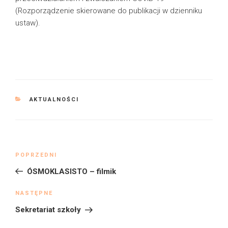
(Rozporządzenie skierowane do publikacji w dzienniku
ustaw).
KATEGORIE
AKTUALNOŚCI
Nawigacja
Poprzedni
POPRZEDNI
wpisu
wpis
ÓSMOKLASISTO – filmik
Następny
NASTĘPNE
wpis
Sekretariat szkoły