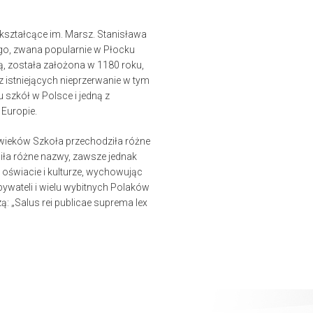
ształcące im. Marsz. Stanisława
o, zwana popularnie w Płocku
 została założona w 1180 roku,
 z istniejących nieprzerwanie w tym
szkół w Polsce i jedną z
 Europie.
 wieków Szkoła przechodziła różne
siła różne nazwy, zawsze jednak
j oświacie i kulturze, wychowując
ywateli i wielu wybitnych Polaków
ą: „Salus rei publicae suprema lex