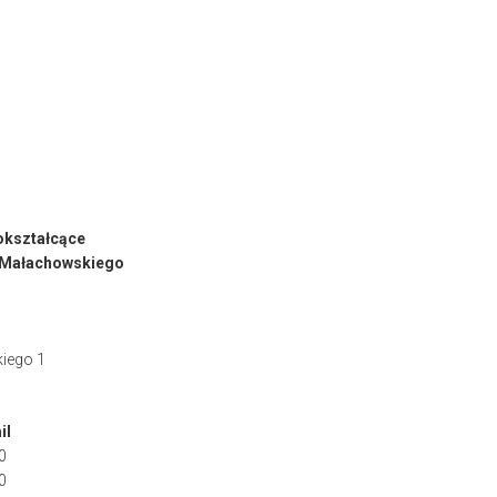
okształcące
. Małachowskiego
iego 1
il
0
0