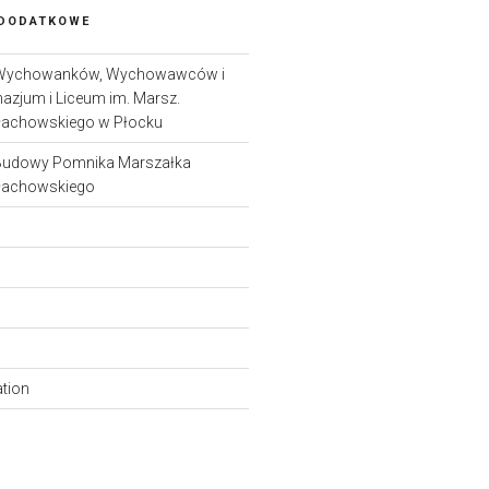
 DODATKOWE
Wychowanków, Wychowawców i
nazjum i Liceum im. Marsz.
łachowskiego w Płocku
Budowy Pomnika Marszałka
łachowskiego
ation