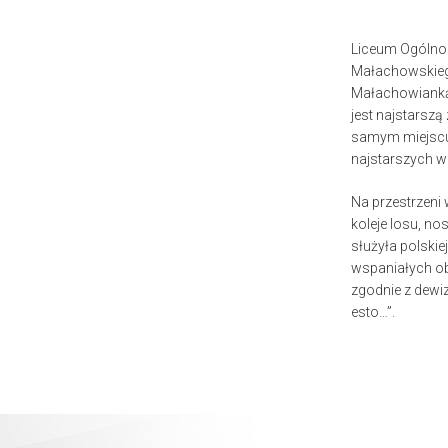
Liceum Ogólnok
Małachowskieg
Małachowianką,
jest najstarszą
samym miejscu 
najstarszych w
Na przestrzeni
koleje losu, no
służyła polskie
wspaniałych ob
zgodnie z dewiz
esto…”.