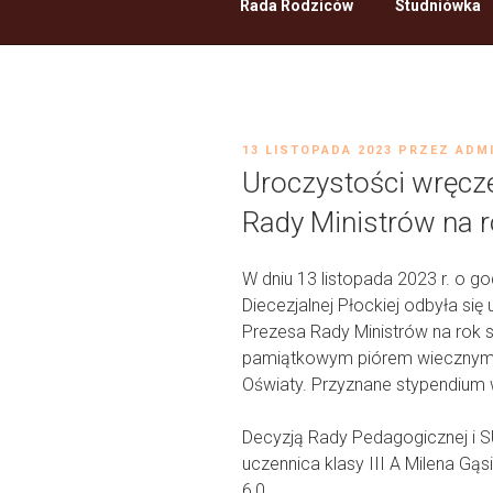
Rada Rodziców
Studniówka
OPUBLIKOWANE
13 LISTOPADA 2023
PRZEZ
ADM
W
Uroczystości wręcz
Rady Ministrów na 
W dniu 13 listopada 2023 r. o go
Diecezjalnej Płockiej odbyła si
Prezesa Rady Ministrów na rok 
pamiątkowym piórem wiecznym 
Oświaty. Przyznane stypendium w
Decyzją Rady Pedagogicznej i 
uczennica klasy III A Milena Gą
6,0.