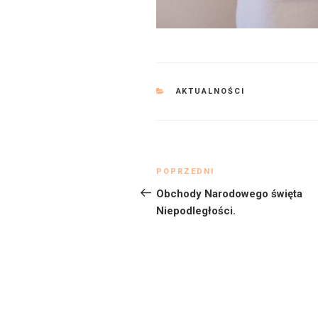
KATEGORIE
AKTUALNOŚCI
Nawigacja
Poprzedni
POPRZEDNI
wpisu
wpis
Obchody Narodowego święta
Niepodległości.