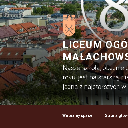
Przejdź
do
treści
LICEUM OGÓ
MAŁACHOWS
Nasza szkoła, obecnie
roku, jest najstarszą z
jedną z najstarszych w 
Wirtualny spacer
Strona głów