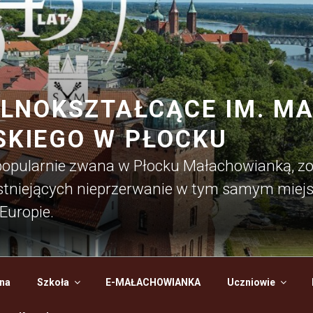
LNOKSZTAŁCĄCE IM. MAR
KIEGO W PŁOCKU
 popularnie zwana w Płocku Małachowianką, z
 istniejących nieprzerwanie w tym samym miejs
Europie.
na
Szkoła
E-MAŁACHOWIANKA
Uczniowie