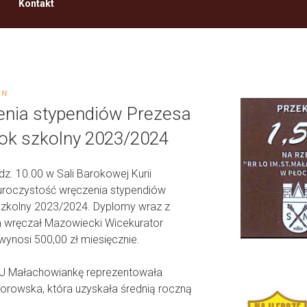
Kontakt
IN
enia stypendiów Prezesa
rok szkolny 2023/2024
dz. 10.00 w Sali Barokowej Kurii
ę uroczystość wręczenia stypendiów
szkolny 2023/2024. Dyplomy wraz z
wręczał Mazowiecki Wicekurator
ynosi 500,00 zł miesięcznie.
SU Małachowiankę reprezentowała
siorowska, która uzyskała średnią roczną