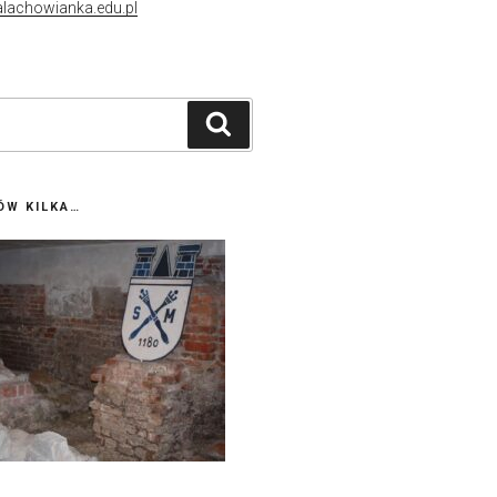
lachowianka.edu.pl
Szukaj
ÓW KILKA…