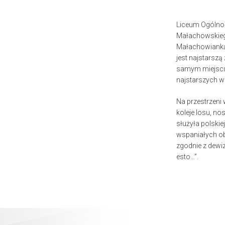
Liceum Ogólnok
Małachowskieg
Małachowianką,
jest najstarszą
samym miejscu 
najstarszych w
Na przestrzeni
koleje losu, no
służyła polskie
wspaniałych ob
zgodnie z dewiz
esto…”.