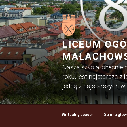
Przejdź
do
treści
LICEUM OGÓ
MAŁACHOWS
Nasza szkoła, obecnie
roku, jest najstarszą z
jedną z najstarszych w 
Wirtualny spacer
Strona głów