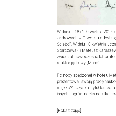
W dniach 18 i 19 kwietnia 202
Jądrowych w Otwocku odbył się f
Ścieżki”. W dniu 18 kwietnia ucz
Starczewski i Mateusz Karaszew
zwiedzali nowoczesne laborato
reaktor jądrowy „Maria”.
Po nocy spędzonej w hotelu Met
prezentowali swoją pracę nauko
miękko?”. Uzyskali tytuł laurea
innych nagród indeks na kilka uc
[Pokaz zdjęć]