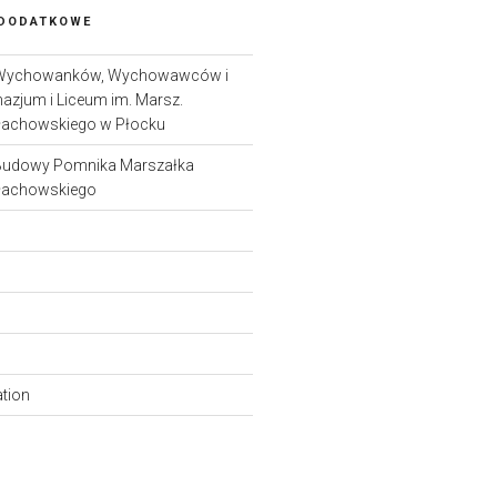
 DODATKOWE
Wychowanków, Wychowawców i
nazjum i Liceum im. Marsz.
łachowskiego w Płocku
Budowy Pomnika Marszałka
łachowskiego
ation