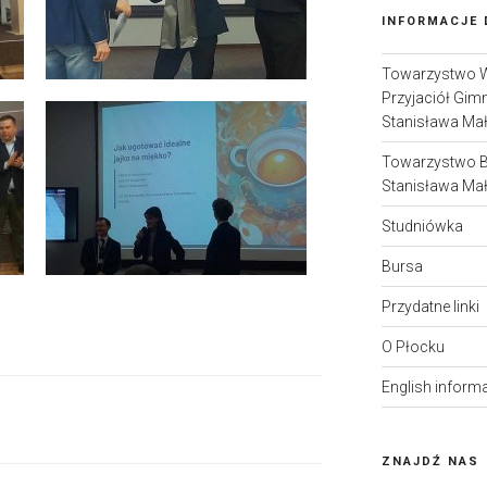
INFORMACJE
Towarzystwo 
Przyjaciół Gim
Stanisława Ma
Towarzystwo 
Stanisława Ma
Studniówka
Bursa
Przydatne linki
O Płocku
English inform
ZNAJDŹ NAS