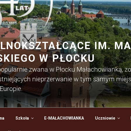
LNOKSZTAŁCĄCE IM. MAR
KIEGO W PŁOCKU
 popularnie zwana w Płocku Małachowianką, z
 istniejących nieprzerwanie w tym samym miejs
Europie.
na
Szkoła
E-MAŁACHOWIANKA
Uczniowie