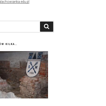
lachowianka.edu.pl
Szukaj
ÓW KILKA…