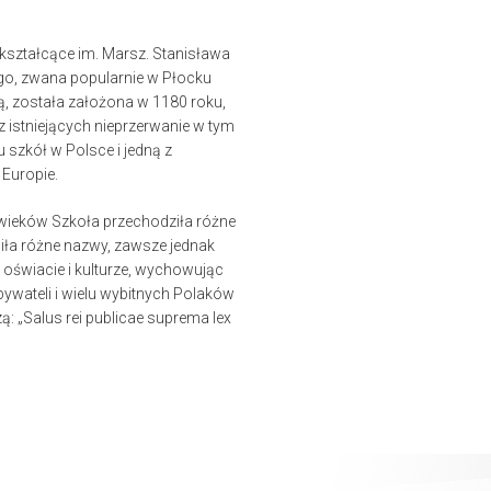
ształcące im. Marsz. Stanisława
o, zwana popularnie w Płocku
 została założona w 1180 roku,
 z istniejących nieprzerwanie w tym
szkół w Polsce i jedną z
 Europie.
 wieków Szkoła przechodziła różne
siła różne nazwy, zawsze jednak
j oświacie i kulturze, wychowując
ywateli i wielu wybitnych Polaków
ą: „Salus rei publicae suprema lex