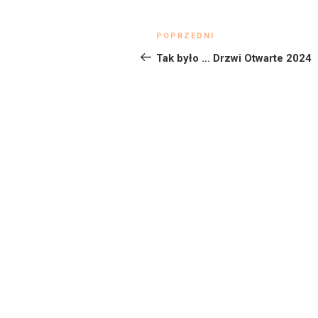
Nawigacja
Poprzedni
POPRZEDNI
wpisu
wpis
Tak było … Drzwi Otwarte 2024