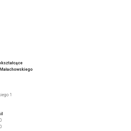
okształcące
. Małachowskiego
iego 1
il
0
0