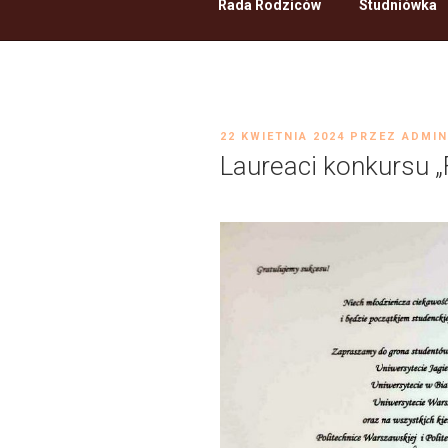
Rada Rodziców
Studniówka
OPUBLIKOWANE
22 KWIETNIA 2024
PRZEZ
ADMIN
W
Laureaci konkursu „