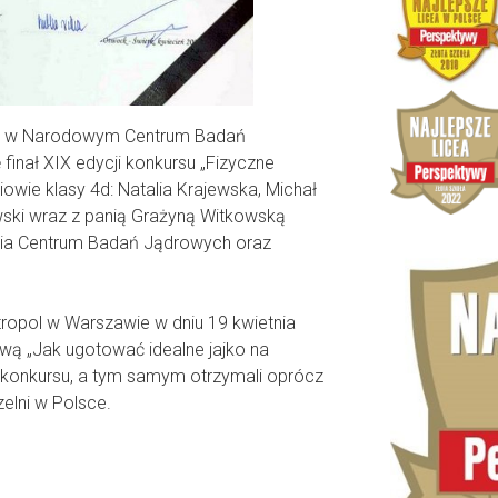
4 r. w Narodowym Centrum Badań
inał XIX edycji konkursu „Fizyczne
niowie klasy 4d: Natalia Krajewska, Michał
ski wraz z panią Grażyną Witkowską
ria Centrum Badań Jądrowych oraz
ropol w Warszawie w dniu 19 kwietnia
wą „Jak ugotować idealne jajko na
ta konkursu, a tym samym otrzymali oprócz
zelni w Polsce.