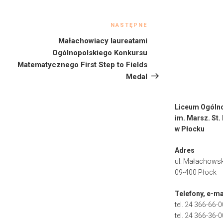
NASTĘPNE
Następny
wpis
Małachowiacy laureatami
Ogólnopolskiego Konkursu
Matematycznego First Step to Fields
Medal
Liceum Ogóln
im. Marsz. St
w Płocku
Adres
ul. Małachowsk
09-400 Płock
Telefony, e-ma
tel. 24 366-66-0
tel. 24 366-36-0