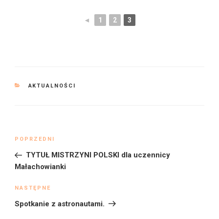
◄
1
2
3
KATEGORIE
AKTUALNOŚCI
Nawigacja
Poprzedni
POPRZEDNI
wpisu
wpis
TYTUŁ MISTRZYNI POLSKI dla uczennicy
Małachowianki
Następny
NASTĘPNE
wpis
Spotkanie z astronautami.