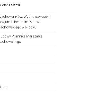
 DODATKOWE
Wychowanków, Wychowawców i
nazjum i Liceum im. Marsz.
łachowskiego w Płocku
Budowy Pomnika Marszałka
łachowskiego
ation