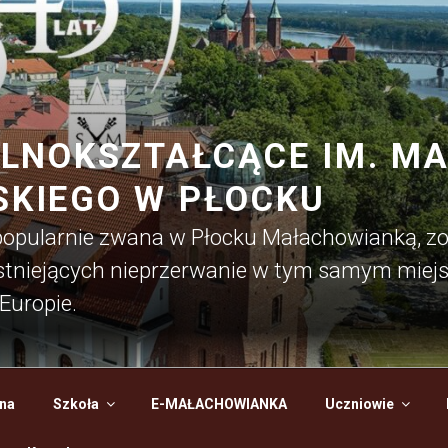
LNOKSZTAŁCĄCE IM. MAR
KIEGO W PŁOCKU
 popularnie zwana w Płocku Małachowianką, z
 istniejących nieprzerwanie w tym samym miejs
Europie.
na
Szkoła
E-MAŁACHOWIANKA
Uczniowie