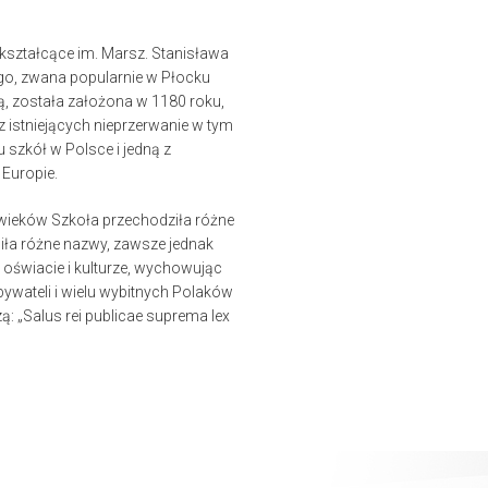
ształcące im. Marsz. Stanisława
o, zwana popularnie w Płocku
 została założona w 1180 roku,
 z istniejących nieprzerwanie w tym
szkół w Polsce i jedną z
 Europie.
 wieków Szkoła przechodziła różne
siła różne nazwy, zawsze jednak
j oświacie i kulturze, wychowując
ywateli i wielu wybitnych Polaków
ą: „Salus rei publicae suprema lex