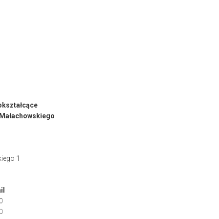
okształcące
. Małachowskiego
iego 1
il
0
0