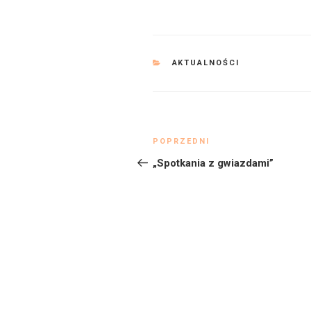
KATEGORIE
AKTUALNOŚCI
Nawigacja
Poprzedni
POPRZEDNI
wpisu
wpis
„Spotkania z gwiazdami”