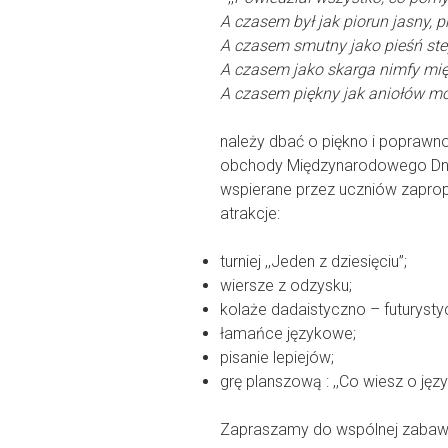
A czasem był jak piorun jasny, pr
A czasem smutny jako pieśń st
A czasem jako skarga nimfy mię
A czasem piękny jak aniołów m
należy dbać o piękno i poprawno
obchody Międzynarodowego Dnia
wspierane przez uczniów zapro
atrakcje:
turniej ,,Jeden z dziesięciu”;
wiersze z odzysku;
kolaże dadaistyczno – futurysty
łamańce językowe;
pisanie lepiejów;
grę planszową : ,,Co wiesz o jęz
Zapraszamy do wspólnej zabawy