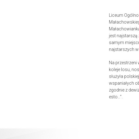
Liceum Ogólnok
Małachowskieg
Małachowianką,
jest najstarszą
samym miejscu 
najstarszych w
Na przestrzeni
koleje losu, no
służyła polskie
wspaniałych ob
zgodnie z dewiz
esto…”.