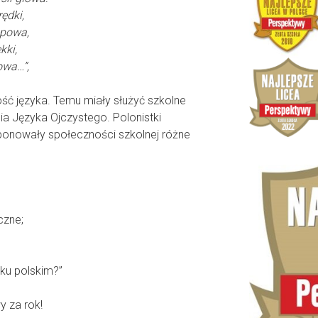
ędki,
epowa,
kki,
owa…”,
ść języka. Temu miały służyć szkolne
 Języka Ojczystego. Polonistki
ponowały społeczności szkolnej różne
czne;
yku polskim?”
 za rok!