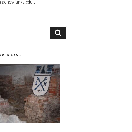
lachowianka.edu.pl
Szukaj
ÓW KILKA…