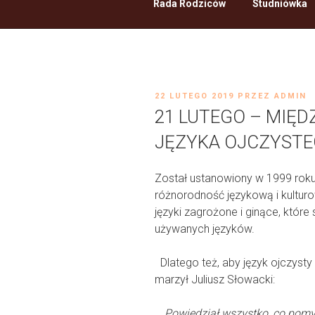
Rada Rodziców
Studniówka
OPUBLIKOWANE
22 LUTEGO 2019
PRZEZ
ADMIN
W
21 LUTEGO – MIĘ
JĘZYKA OJCZYST
Został ustanowiony w 1999 roku
różnorodność językową i kultur
języki zagrożone i ginące, które
używanych języków.
Dlatego też, aby język ojczysty 
marzył Juliusz Słowacki:
,,
Powiedział wszystko, co pomy