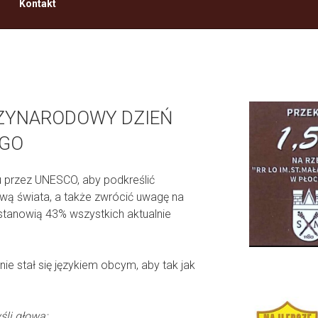
Kontakt
DZYNARODOWY DZIEŃ
EGO
 przez UNESCO, aby podkreślić
ową świata, a także zwrócić uwagę na
 stanowią 43% wszystkich aktualnie
nie stał się językiem obcym, aby tak jak
śli głowa: