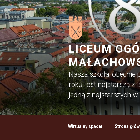
Przejdź
do
treści
LICEUM OGÓ
MAŁACHOWS
Nasza szkoła, obecnie
roku, jest najstarszą z
jedną z najstarszych w 
Wirtualny spacer
Strona głów